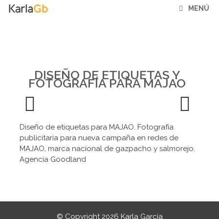
Saltar
MENÚ
al
contenido
DISEÑO DE ETIQUETAS Y
FOTOGRAFÍA PARA MAJAO
Previ
Next
Diseño de etiquetas para MAJAO. Fotografía
ous
publicitaria para nueva campaña en redes de
MAJAO, marca nacional de gazpacho y salmorejo.
Agencia Goodland
© Copyright 2026 Karla García