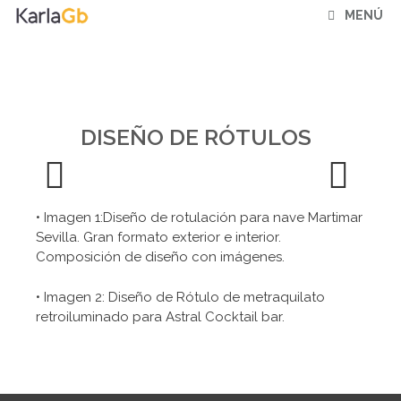
Saltar
MENÚ
al
contenido
DISEÑO DE RÓTULOS
Previ
Next
• Imagen 1:Diseño de rotulación para nave Martimar
ous
Sevilla. Gran formato exterior e interior.
Composición de diseño con imágenes.
• Imagen 2: Diseño de Rótulo de metraquilato
retroiluminado para Astral Cocktail bar.