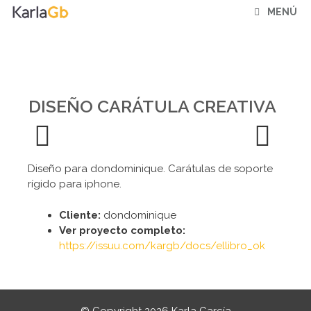
Saltar
MENÚ
al
contenido
DISEÑO CARÁTULA CREATIVA
Previ
Next
Diseño para dondominique. Carátulas de soporte
ous
rígido para iphone.
Cliente:
dondominique
Ver proyecto completo:
https://issuu.com/kargb/docs/ellibro_ok